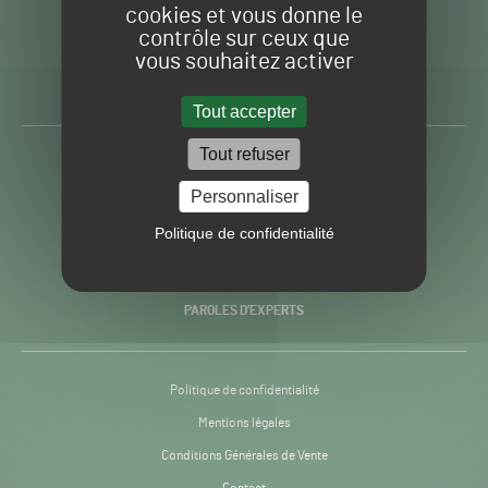
cookies et vous donne le
contrôle sur ceux que
Gazon
Toute l’info autour du
vous souhaitez activer
Sport
Gazon Sport Pro
Pro
H24
Tout accepter
-
Tout refuser
ACTUALITÉS
Personnaliser
PRATIQUES
Politique de confidentialité
RECHERCHE & INNOVATION
PAROLES D’EXPERTS
Politique de confidentialité
Mentions légales
Conditions Générales de Vente