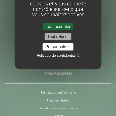
cookies et vous donne le
contrôle sur ceux que
Gazon
Toute l’info autour du
vous souhaitez activer
Sport
Gazon Sport Pro
Pro
H24
Tout accepter
-
Tout refuser
ACTUALITÉS
Personnaliser
PRATIQUES
Politique de confidentialité
RECHERCHE & INNOVATION
PAROLES D’EXPERTS
Politique de confidentialité
Mentions légales
Conditions Générales de Vente