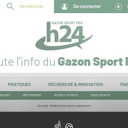
Rechercher
Se connecter
te l’info du
Gazon Sport 
PRATIQUES
RECHERCHE & INNOVATION
PAR
RUGBY
HIPPODROME
AUTRES SPORTS
TOUS SPORTS
Vous
Accueil
>
Redirection vers e-spacevert
êtes
ici :
Redirection vers e-spacevert