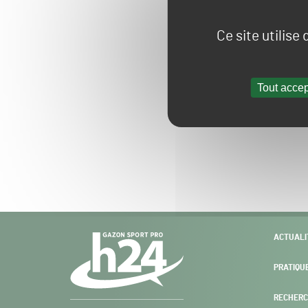
Ce site utilise
Tout accep
Navigation
ACTUALI
secondaire
PRATIQU
RECHERC
Gazon