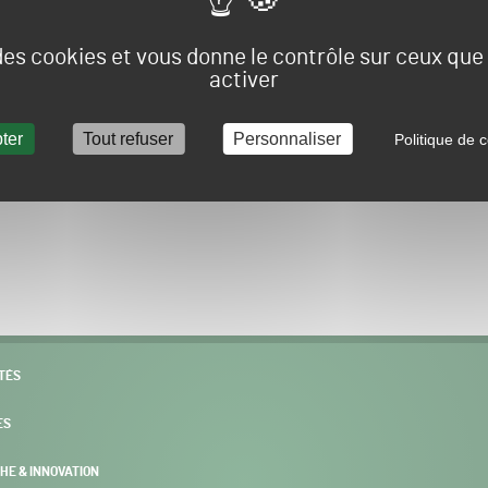
Vous allez être redirigé sur le site e-spacevert.
 des cookies et vous donne le contrôle sur ceux qu
activer
ter
Tout refuser
Personnaliser
Politique de c
POURSUIVRE VERS E-SPACEVERT BY SALONVERT
TÉS
ES
HE & INNOVATION