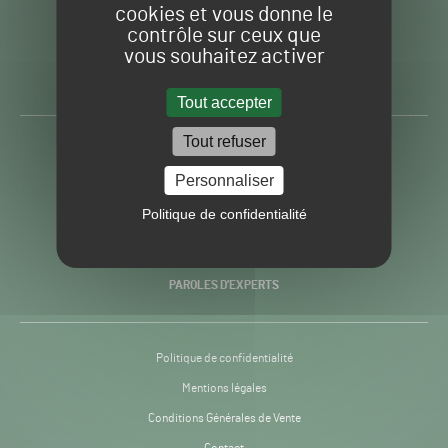
cookies et vous donne le
contrôle sur ceux que
Gazon
Toute l’info autour du
vous souhaitez activer
Sport
Gazon Sport Pro
Pro
H24
Tout accepter
-
Tout refuser
ACTUALITÉS
Personnaliser
PRATIQUES
Politique de confidentialité
RECHERCHE & INNOVATION
PAROLES D’EXPERTS
Politique de confidentialité
Mentions légales
Conditions Générales de Vente