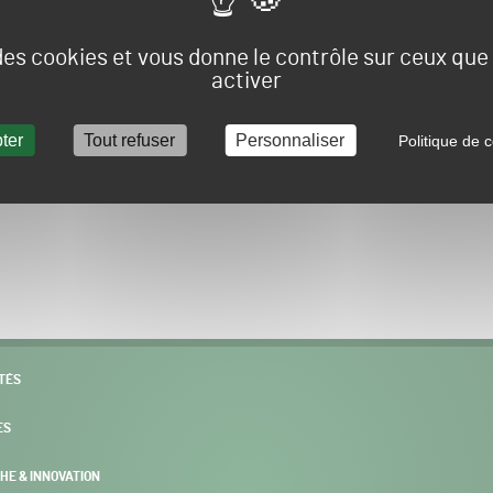
Vous allez être redirigé sur le site e-spacevert.
 des cookies et vous donne le contrôle sur ceux qu
activer
ter
Tout refuser
Personnaliser
Politique de c
POURSUIVRE VERS E-SPACEVERT BY SALONVERT
TÉS
ES
HE & INNOVATION