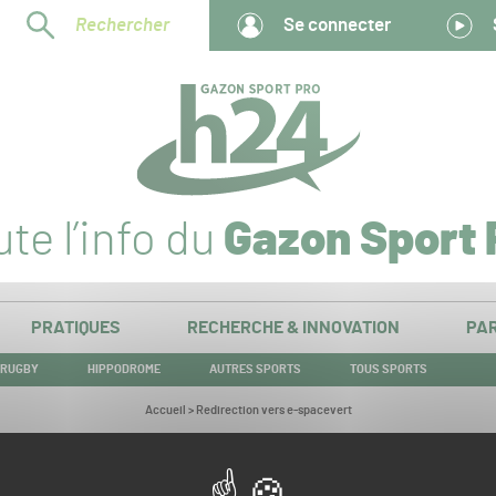
Rechercher
Se connecter
te l’info du
Gazon Sport 
PRATIQUES
RECHERCHE & INNOVATION
PAR
RUGBY
HIPPODROME
AUTRES SPORTS
TOUS SPORTS
Vous
Accueil
>
Redirection vers e-spacevert
êtes
ici :
Redirection vers e-spacevert