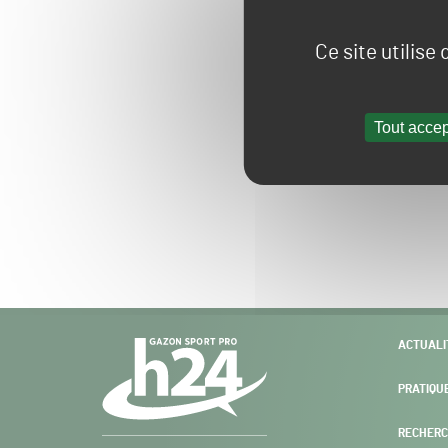
Ce site utilise
Tout accep
Navigation
ACTUALI
secondaire
PRATIQU
RECHERC
Gazon