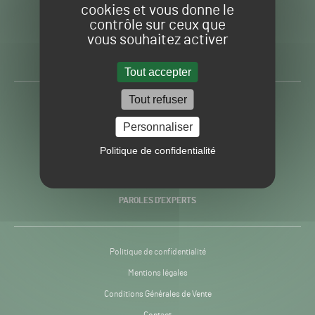
cookies et vous donne le
contrôle sur ceux que
Gazon
Toute l’info autour du
vous souhaitez activer
Sport
Gazon Sport Pro
Pro
H24
Tout accepter
-
Tout refuser
ACTUALITÉS
Personnaliser
PRATIQUES
Politique de confidentialité
RECHERCHE & INNOVATION
PAROLES D’EXPERTS
Politique de confidentialité
Mentions légales
Conditions Générales de Vente