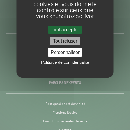
cookies et vous donne le
contrôle sur ceux que
Gazon
Toute l’info autour du
vous souhaitez activer
Sport
Gazon Sport Pro
Pro
H24
Tout accepter
-
Tout refuser
ACTUALITÉS
Personnaliser
PRATIQUES
Politique de confidentialité
RECHERCHE & INNOVATION
PAROLES D’EXPERTS
Politique de confidentialité
Mentions légales
Conditions Générales de Vente