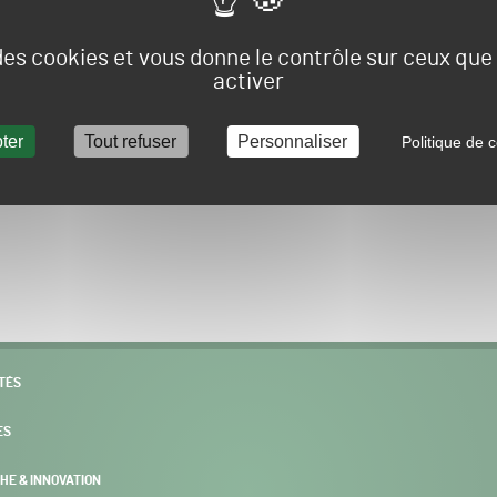
Vous allez être redirigé sur le site e-spacevert.
 des cookies et vous donne le contrôle sur ceux qu
activer
ter
Tout refuser
Personnaliser
Politique de c
POURSUIVRE VERS E-SPACEVERT BY SALONVERT
TÉS
ES
HE & INNOVATION