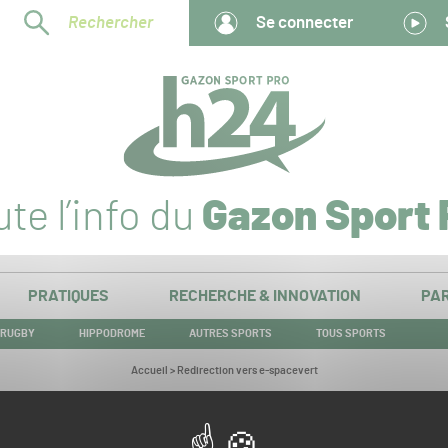
Rechercher
Se connecter
te l’info du
Gazon Sport 
PRATIQUES
RECHERCHE & INNOVATION
PAR
RUGBY
HIPPODROME
AUTRES SPORTS
TOUS SPORTS
Vous
Accueil
>
Redirection vers e-spacevert
êtes
ici :
Redirection vers e-spacevert