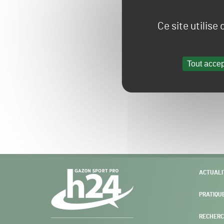
Ce site utilise
Tout accep
Navigation
ACTUALI
secondaire
PRATIQU
RECHERC
Gazon