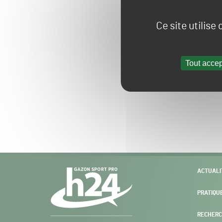
Ce site utilise
Tout accep
Navigation
ACTUALI
secondaire
PRATIQU
RECHERC
Gazon