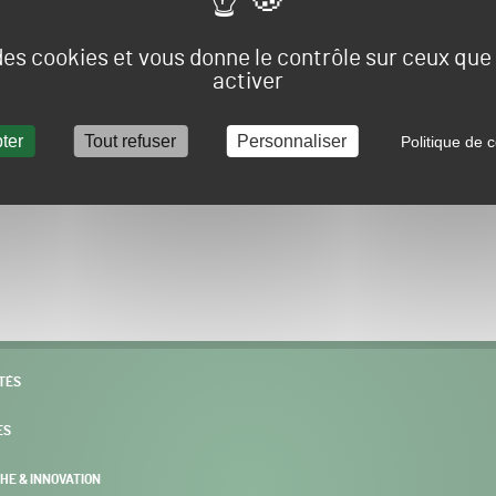
Vous allez être redirigé sur le site e-spacevert.
 des cookies et vous donne le contrôle sur ceux qu
activer
ter
Tout refuser
Personnaliser
Politique de c
POURSUIVRE VERS E-SPACEVERT BY SALONVERT
TÉS
ES
HE & INNOVATION