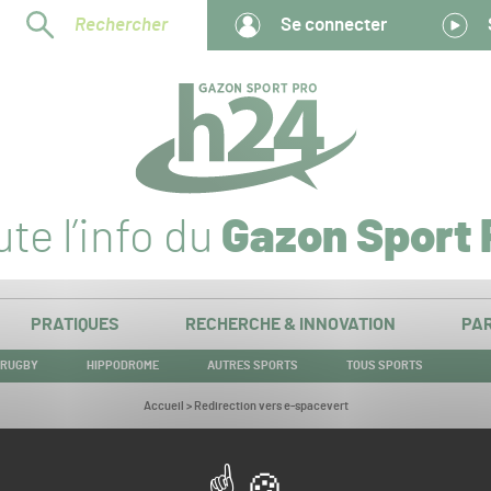
Rechercher
Se connecter
te l’info du
Gazon Sport 
PRATIQUES
RECHERCHE & INNOVATION
PAR
RUGBY
HIPPODROME
AUTRES SPORTS
TOUS SPORTS
Vous
Accueil
>
Redirection vers e-spacevert
êtes
ici :
Redirection vers e-spacevert