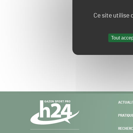
Ce site utilise
Tout accep
Navigation
ACTUALI
secondaire
PRATIQU
RECHERC
Gazon