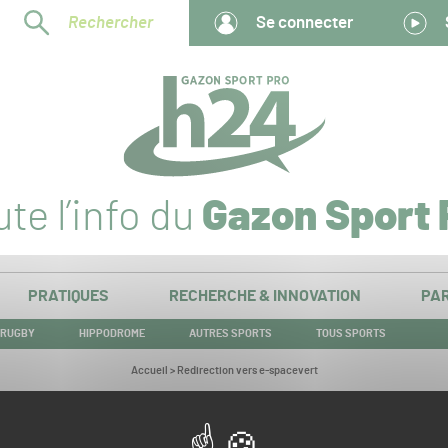
Rechercher
Se connecter
te l’info du
Gazon Sport 
PRATIQUES
RECHERCHE & INNOVATION
PAR
RUGBY
HIPPODROME
AUTRES SPORTS
TOUS SPORTS
Vous
Accueil
>
Redirection vers e-spacevert
êtes
ici :
Redirection vers e-spacevert