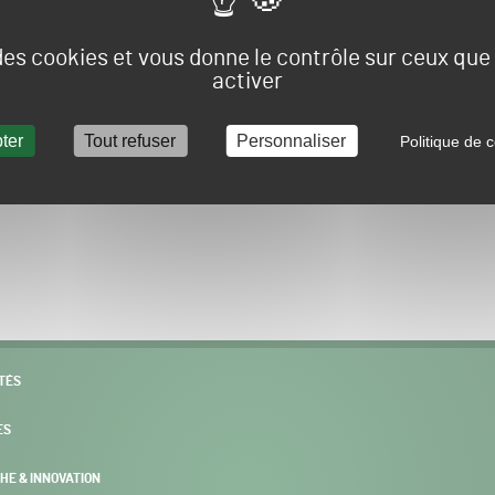
Vous allez être redirigé sur le site e-spacevert.
 des cookies et vous donne le contrôle sur ceux qu
activer
ter
Tout refuser
Personnaliser
Politique de c
POURSUIVRE VERS E-SPACEVERT BY SALONVERT
TÉS
ES
HE & INNOVATION