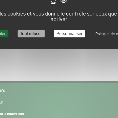
Vous allez être redirigé sur le site e-spacevert.
 des cookies et vous donne le contrôle sur ceux qu
activer
ter
Tout refuser
Personnaliser
Politique de c
POURSUIVRE VERS E-SPACEVERT BY SALONVERT
TÉS
ES
HE & INNOVATION