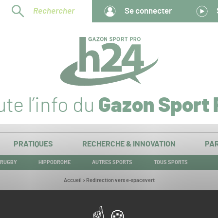
Rechercher
Se connecter
te l’info du
Gazon Sport 
PRATIQUES
RECHERCHE & INNOVATION
PAR
RUGBY
HIPPODROME
AUTRES SPORTS
TOUS SPORTS
Vous
Accueil
>
Redirection vers e-spacevert
êtes
ici :
Redirection vers e-spacevert