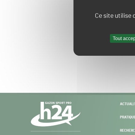
Ce site utilise
Tout accep
Navigation
ACTUALI
secondaire
PRATIQU
RECHERC
Gazon