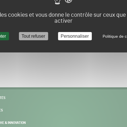
Vous allez être redirigé sur le site e-spacevert.
 des cookies et vous donne le contrôle sur ceux qu
activer
ter
Tout refuser
Personnaliser
Politique de c
POURSUIVRE VERS E-SPACEVERT BY SALONVERT
TÉS
ES
HE & INNOVATION