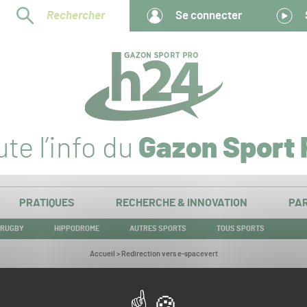
Rechercher
Se connecter
te l’info du
Gazon Sport 
PRATIQUES
RECHERCHE & INNOVATION
PAR
RUGBY
HIPPODROME
AUTRES SPORTS
TOUS SPORTS
Vous
Accueil
>
Redirection vers e-spacevert
êtes
ici :
Redirection vers e-spacevert