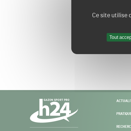
Ce site utilise
Tout accep
Navigation
ACTUALI
secondaire
PRATIQU
RECHERC
Gazon