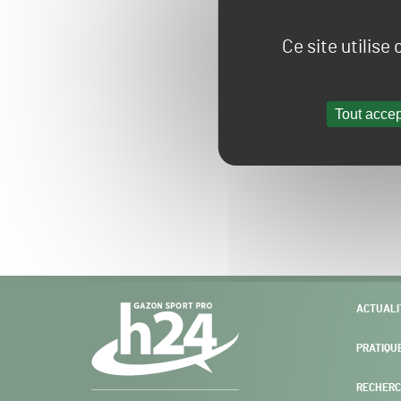
Ce site utilise
Tout accep
Navigation
ACTUALI
secondaire
PRATIQU
RECHERC
Gazon