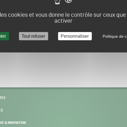
Vous allez être redirigé sur le site e-spacevert.
 des cookies et vous donne le contrôle sur ceux qu
activer
ter
Tout refuser
Personnaliser
Politique de c
POURSUIVRE VERS E-SPACEVERT BY SALONVERT
TÉS
ES
HE & INNOVATION