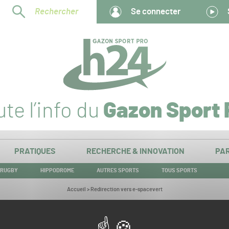
Rechercher
Se connecter
te l’info du
Gazon Sport 
PRATIQUES
RECHERCHE & INNOVATION
PAR
RUGBY
HIPPODROME
AUTRES SPORTS
TOUS SPORTS
Vous
Accueil
>
Redirection vers e-spacevert
êtes
ici :
Redirection vers e-spacevert