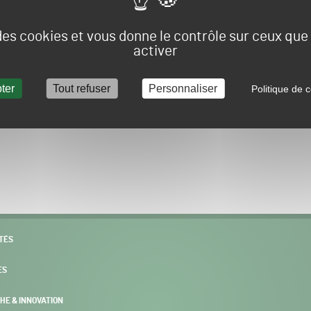
Vous allez être redirigé sur le site e-spacevert.
 des cookies et vous donne le contrôle sur ceux qu
activer
ter
Tout refuser
Personnaliser
Politique de c
POURSUIVRE VERS E-SPACEVERT BY SALONVERT
TÉS
ES
HE & INNOVATION