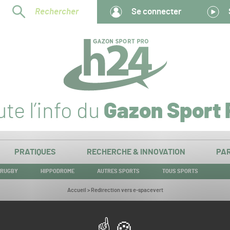
Rechercher
Se connecter
te l’info du
Gazon Sport 
PRATIQUES
RECHERCHE & INNOVATION
PAR
RUGBY
HIPPODROME
AUTRES SPORTS
TOUS SPORTS
Vous
Accueil
>
Redirection vers e-spacevert
êtes
ici :
Redirection vers e-spacevert