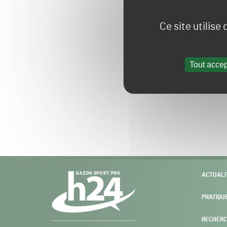
Ce site utilise
Tout accep
Navigation
ACTUALI
secondaire
PRATIQU
RECHERC
Gazon