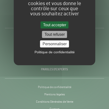
cookies et vous donne le
contrôle sur ceux que
Gazon
Toute l’info autour du
vous souhaitez activer
Sport
Gazon Sport Pro
Pro
H24
Tout accepter
-
Tout refuser
ACTUALITÉS
Personnaliser
PRATIQUES
Politique de confidentialité
RECHERCHE & INNOVATION
PAROLES D’EXPERTS
Politique de confidentialité
Mentions légales
Conditions Générales de Vente