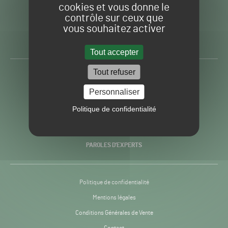
cookies et vous donne le
contrôle sur ceux que
Gazon
Toute l’info autour du
vous souhaitez activer
Sport
Gazon Sport Pro
Pro
H24
Tout accepter
-
Tout refuser
ACTUALITÉS
Personnaliser
PRATIQUES
Politique de confidentialité
RECHERCHE & INNOVATION
PAROLES D’EXPERTS
Politique de confidentialité
Mentions légales
Conditions Générales de Vente