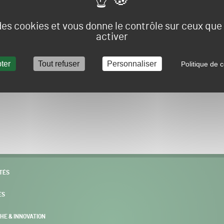
Vous allez être redirigé sur le site e-spacevert.
 des cookies et vous donne le contrôle sur ceux qu
activer
ter
Tout refuser
Personnaliser
Politique de c
POURSUIVRE VERS E-SPACEVERT BY SALONVERT
TÉS
ES
HE & INNOVATION