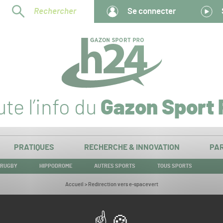
Rechercher
Se connecter
te l’info du
Gazon Sport 
PRATIQUES
RECHERCHE & INNOVATION
PAR
RUGBY
HIPPODROME
AUTRES SPORTS
TOUS SPORTS
Vous
Accueil
>
Redirection vers e-spacevert
êtes
ici :
Redirection vers e-spacevert