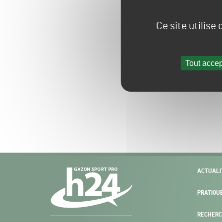
Ce site utilise
Tout accep
Navigation
ACTUALI
secondaire
PRATIQU
RECHERC
Gazon