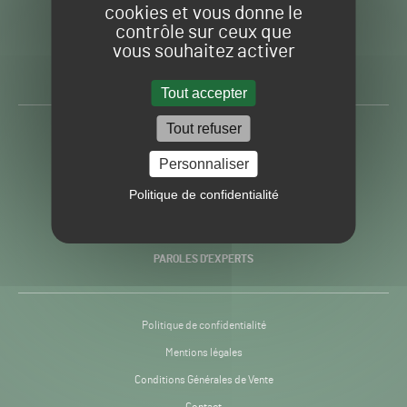
cookies et vous donne le
contrôle sur ceux que
Gazon
Toute l’info autour du
vous souhaitez activer
Sport
Gazon Sport Pro
Pro
H24
Tout accepter
-
Tout refuser
ACTUALITÉS
Personnaliser
PRATIQUES
Politique de confidentialité
RECHERCHE & INNOVATION
PAROLES D’EXPERTS
Politique de confidentialité
Mentions légales
Conditions Générales de Vente