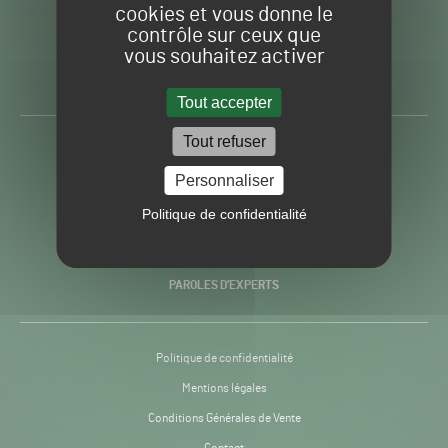
cookies et vous donne le
contrôle sur ceux que
Gazon
Toute l’info autour du
vous souhaitez activer
Sport
Gazon Sport Pro
Pro
H24
Tout accepter
-
Tout refuser
ACTUALITÉS
Personnaliser
PRATIQUES
Politique de confidentialité
RECHERCHE & INNOVATION
PAROLES D’EXPERTS
Politique de confidentialité
Mentions légales
Conditions Générales de Vente