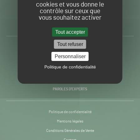
cookies et vous donne le
contrôle sur ceux que
Gazon
Toute l’info autour du
vous souhaitez activer
Sport
Gazon Sport Pro
Pro
H24
Tout accepter
-
Tout refuser
ACTUALITÉS
Personnaliser
PRATIQUES
Politique de confidentialité
RECHERCHE & INNOVATION
PAROLES D’EXPERTS
Politique de confidentialité
Mentions légales
Conditions Générales de Vente