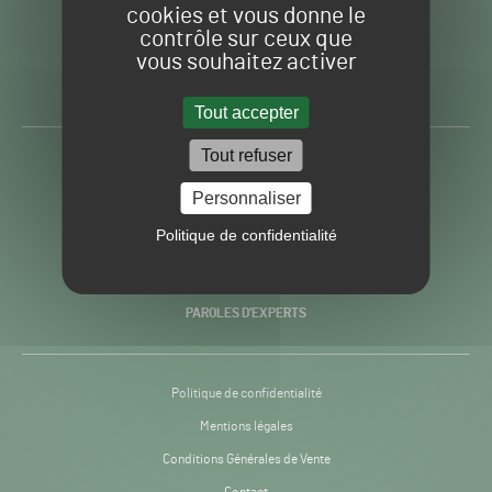
cookies et vous donne le
contrôle sur ceux que
Gazon
Toute l’info autour du
vous souhaitez activer
Sport
Gazon Sport Pro
Pro
H24
Tout accepter
-
Tout refuser
ACTUALITÉS
Personnaliser
PRATIQUES
Politique de confidentialité
RECHERCHE & INNOVATION
PAROLES D’EXPERTS
Politique de confidentialité
Mentions légales
Conditions Générales de Vente