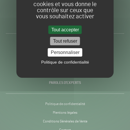
cookies et vous donne le
contrôle sur ceux que
Gazon
Toute l’info autour du
vous souhaitez activer
Sport
Gazon Sport Pro
Pro
H24
Tout accepter
-
Tout refuser
ACTUALITÉS
Personnaliser
PRATIQUES
Politique de confidentialité
RECHERCHE & INNOVATION
PAROLES D’EXPERTS
Politique de confidentialité
Mentions légales
Conditions Générales de Vente