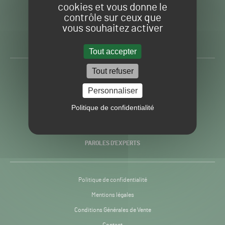
cookies et vous donne le
contrôle sur ceux que
Gazon
Toute l’info autour du
vous souhaitez activer
Sport
Gazon Sport Pro
Pro
H24
Tout accepter
-
Tout refuser
ACTUALITÉS
Personnaliser
PRATIQUES
Politique de confidentialité
RECHERCHE & INNOVATION
PAROLES D’EXPERTS
Politique de confidentialité
Mentions légales
Conditions Générales de Vente