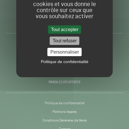
cookies et vous donne le
contrôle sur ceux que
Gazon
Toute l’info autour du
vous souhaitez activer
Sport
Gazon Sport Pro
Pro
H24
Tout accepter
-
Tout refuser
ACTUALITÉS
Personnaliser
PRATIQUES
Politique de confidentialité
RECHERCHE & INNOVATION
PAROLES D’EXPERTS
Politique de confidentialité
Mentions légales
Conditions Générales de Vente