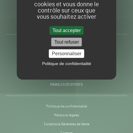
cookies et vous donne le
contrôle sur ceux que
Gazon
Toute l’info autour du
vous souhaitez activer
Sport
Gazon Sport Pro
Pro
H24
Tout accepter
-
Tout refuser
ACTUALITÉS
Personnaliser
PRATIQUES
Politique de confidentialité
RECHERCHE & INNOVATION
PAROLES D’EXPERTS
Politique de confidentialité
Mentions légales
Conditions Générales de Vente