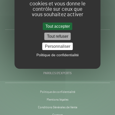
cookies et vous donne le
contrôle sur ceux que
Gazon
Toute l’info autour du
vous souhaitez activer
Sport
Gazon Sport Pro
Pro
H24
Tout accepter
-
Tout refuser
ACTUALITÉS
Personnaliser
PRATIQUES
Politique de confidentialité
RECHERCHE & INNOVATION
PAROLES D’EXPERTS
Politique de confidentialité
Mentions légales
Conditions Générales de Vente