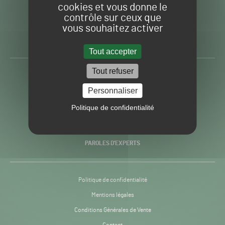
cookies et vous donne le
contrôle sur ceux que
Gazon
Toute l’info autour du
vous souhaitez activer
Sport
Gazon Sport Pro
Pro
H24
Tout accepter
-
Tout refuser
ACTUALITÉS
Personnaliser
PRATIQUES
Politique de confidentialité
RECHERCHE & INNOVATION
PAROLES D’EXPERTS
Politique de confidentialité
Mentions légales
Conditions Générales de Vente