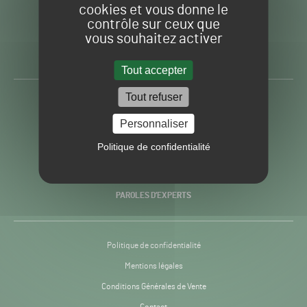
cookies et vous donne le
contrôle sur ceux que
Gazon
Toute l’info autour du
vous souhaitez activer
Sport
Gazon Sport Pro
Pro
H24
Tout accepter
-
Tout refuser
ACTUALITÉS
Personnaliser
PRATIQUES
Politique de confidentialité
RECHERCHE & INNOVATION
PAROLES D’EXPERTS
Politique de confidentialité
Mentions légales
Conditions Générales de Vente