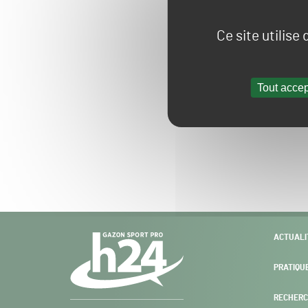
Ce site utilise
Tout accep
Navigation
ACTUALI
secondaire
PRATIQU
RECHERC
Gazon