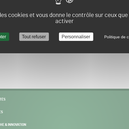
Vous allez être redirigé sur le site e-spacevert.
 des cookies et vous donne le contrôle sur ceux qu
activer
ter
Tout refuser
Personnaliser
Politique de c
POURSUIVRE VERS E-SPACEVERT BY SALONVERT
TÉS
ES
HE & INNOVATION