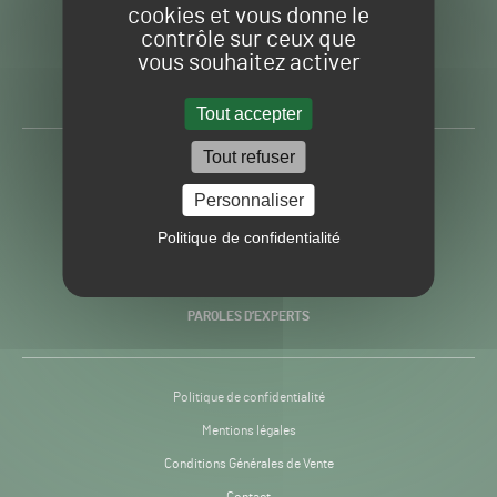
cookies et vous donne le
contrôle sur ceux que
Gazon
Toute l’info autour du
vous souhaitez activer
Sport
Gazon Sport Pro
Pro
H24
Tout accepter
-
Tout refuser
ACTUALITÉS
Personnaliser
PRATIQUES
Politique de confidentialité
RECHERCHE & INNOVATION
PAROLES D’EXPERTS
Politique de confidentialité
Mentions légales
Conditions Générales de Vente