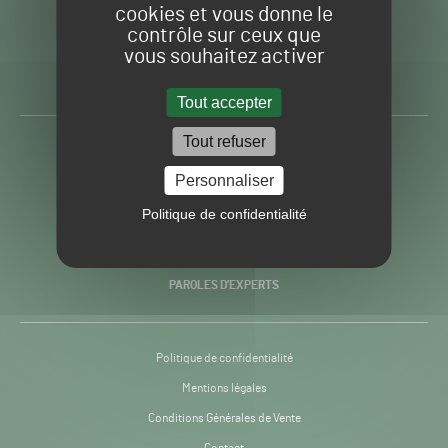
cookies et vous donne le
contrôle sur ceux que
Gazon
Toute l’info autour du
vous souhaitez activer
Sport
Gazon Sport Pro
Pro
H24
Tout accepter
-
Tout refuser
ACTUALITÉS
Personnaliser
PRATIQUES
Politique de confidentialité
RECHERCHE & INNOVATION
PAROLES D’EXPERTS
Politique de confidentialité
Mentions légales
Conditions Générales de Vente