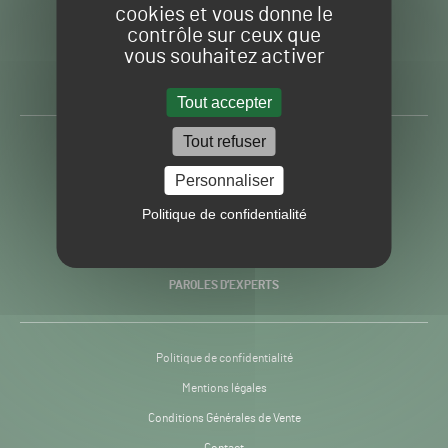
cookies et vous donne le
contrôle sur ceux que
Gazon
Toute l’info autour du
vous souhaitez activer
Sport
Gazon Sport Pro
Pro
H24
Tout accepter
-
Tout refuser
ACTUALITÉS
Personnaliser
PRATIQUES
Politique de confidentialité
RECHERCHE & INNOVATION
PAROLES D’EXPERTS
Politique de confidentialité
Mentions légales
Conditions Générales de Vente