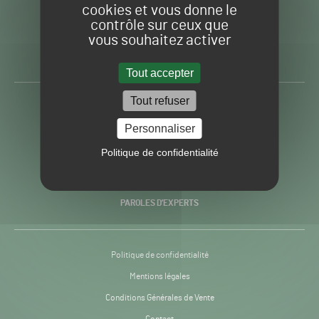
cookies et vous donne le
contrôle sur ceux que
Gazon
Toute l’info autour du
vous souhaitez activer
Sport
Gazon Sport Pro
Pro
H24
Tout accepter
-
Tout refuser
ACTUALITÉS
Personnaliser
PRATIQUES
Politique de confidentialité
RECHERCHE & INNOVATION
PAROLES D’EXPERTS
Politique de confidentialité
Mentions légales
Conditions Générales de Vente