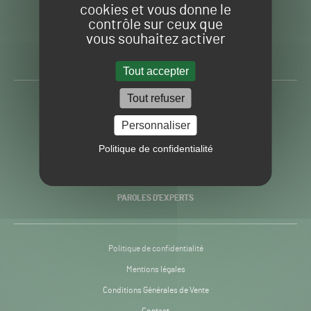
cookies et vous donne le
contrôle sur ceux que
Gazon
Toute l’info autour du
vous souhaitez activer
Sport
Gazon Sport Pro
Pro
H24
Tout accepter
-
Tout refuser
ACTUALITÉS
Personnaliser
PRATIQUES
Politique de confidentialité
RECHERCHE & INNOVATION
PAROLES D’EXPERTS
Politique de confidentialité
Mentions légales
Conditions Générales de Vente