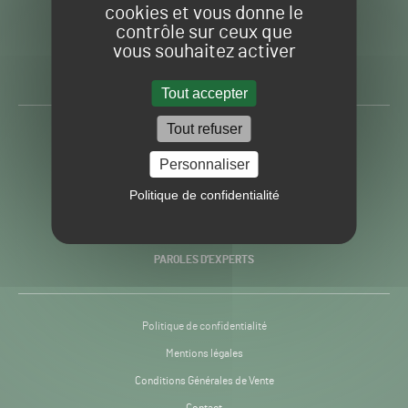
cookies et vous donne le
contrôle sur ceux que
Gazon
Toute l’info autour du
vous souhaitez activer
Sport
Gazon Sport Pro
Pro
H24
Tout accepter
-
Tout refuser
ACTUALITÉS
Personnaliser
PRATIQUES
Politique de confidentialité
RECHERCHE & INNOVATION
PAROLES D’EXPERTS
Politique de confidentialité
Mentions légales
Conditions Générales de Vente