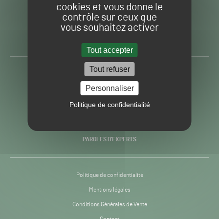
cookies et vous donne le
contrôle sur ceux que
Gazon
Toute l’info autour du
vous souhaitez activer
Sport
Gazon Sport Pro
Pro
H24
Tout accepter
-
Tout refuser
ACTUALITÉS
Personnaliser
PRATIQUES
Politique de confidentialité
RECHERCHE & INNOVATION
PAROLES D’EXPERTS
Politique de confidentialité
Mentions légales
Conditions Générales de Vente