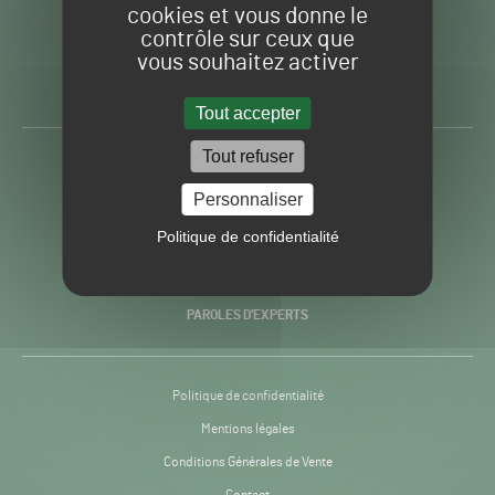
cookies et vous donne le
contrôle sur ceux que
Gazon
Toute l’info autour du
vous souhaitez activer
Sport
Gazon Sport Pro
Pro
H24
Tout accepter
-
Tout refuser
ACTUALITÉS
Personnaliser
PRATIQUES
Politique de confidentialité
RECHERCHE & INNOVATION
PAROLES D’EXPERTS
Politique de confidentialité
Mentions légales
Conditions Générales de Vente