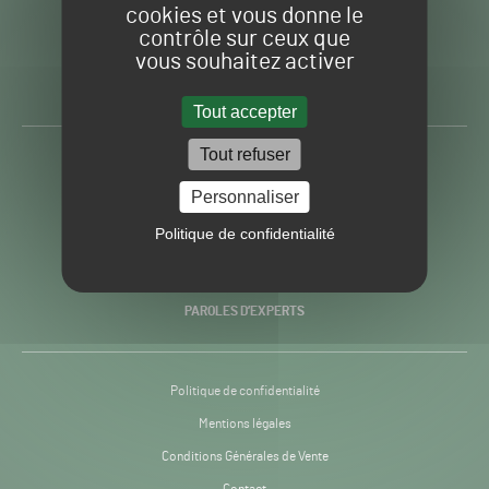
cookies et vous donne le
contrôle sur ceux que
Gazon
Toute l’info autour du
vous souhaitez activer
Sport
Gazon Sport Pro
Pro
H24
Tout accepter
-
Tout refuser
ACTUALITÉS
Personnaliser
PRATIQUES
Politique de confidentialité
RECHERCHE & INNOVATION
PAROLES D’EXPERTS
Politique de confidentialité
Mentions légales
Conditions Générales de Vente