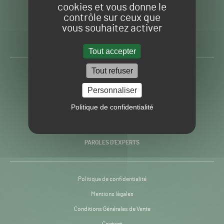
cookies et vous donne le
contrôle sur ceux que
Gazon
Toute l’info autour du
vous souhaitez activer
Sport
Gazon Sport Pro
Pro
H24
Tout accepter
-
Tout refuser
ACTUALITÉS
Personnaliser
PRATIQUES
Politique de confidentialité
RECHERCHE & INNOVATION
PAROLES D’EXPERTS
Politique de confidentialité
Mentions légales
Conditions Générales de Vente