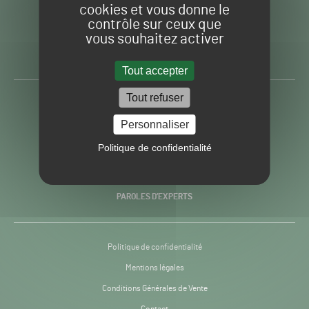
cookies et vous donne le
contrôle sur ceux que
Gazon
Toute l’info autour du
vous souhaitez activer
Sport
Gazon Sport Pro
Pro
H24
Tout accepter
-
Tout refuser
ACTUALITÉS
Personnaliser
PRATIQUES
Politique de confidentialité
RECHERCHE & INNOVATION
PAROLES D’EXPERTS
Politique de confidentialité
Mentions légales
Conditions Générales de Vente