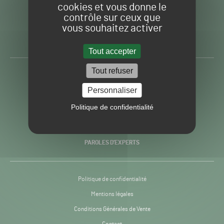
cookies et vous donne le
contrôle sur ceux que
Gazon
Toute l’info autour du
vous souhaitez activer
Sport
Gazon Sport Pro
Pro
H24
Tout accepter
-
Tout refuser
ACTUALITÉS
Personnaliser
PRATIQUES
Politique de confidentialité
RECHERCHE & INNOVATION
PAROLES D’EXPERTS
Politique de confidentialité
Mentions légales
Conditions Générales de Vente