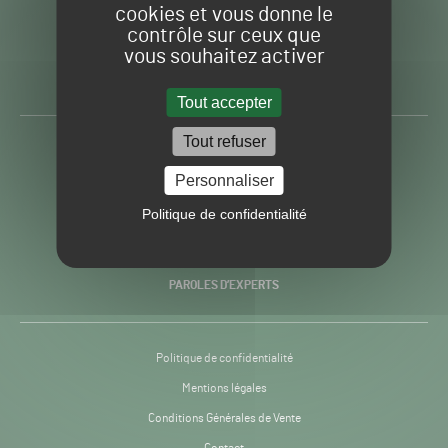
cookies et vous donne le
contrôle sur ceux que
Gazon
Toute l’info autour du
vous souhaitez activer
Sport
Gazon Sport Pro
Pro
H24
Tout accepter
-
Tout refuser
ACTUALITÉS
Personnaliser
PRATIQUES
Politique de confidentialité
RECHERCHE & INNOVATION
PAROLES D’EXPERTS
Politique de confidentialité
Mentions légales
Conditions Générales de Vente