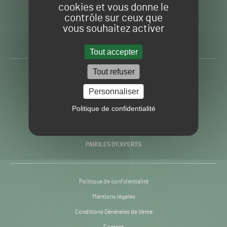
cookies et vous donne le
contrôle sur ceux que
Gazon
Toute l’info autour du
vous souhaitez activer
Sport
Gazon Sport Pro
Pro
H24
Tout accepter
-
Tout refuser
ACTUALITÉS
Personnaliser
PRATIQUES
Politique de confidentialité
RECHERCHE & INNOVATION
PAROLES D’EXPERTS
Politique de confidentialité
Mentions légales
Conditions Générales de Vente