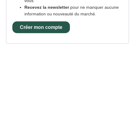
vous.
Recevez la newsletter
pour ne manquer aucune
information ou nouveauté du marché.
Créer mon compte
Navigation
secondaire
e-spacevert
Matériels neufs