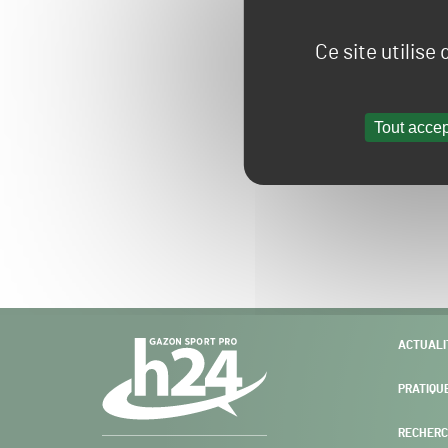
Ce site utilise
Tout accep
Navigation
ACTUALI
secondaire
PRATIQU
RECHERC
Gazon