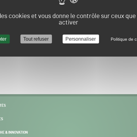
Vous allez être redirigé sur le site e-spacevert.
 des cookies et vous donne le contrôle sur ceux qu
activer
ter
Tout refuser
Personnaliser
Politique de c
POURSUIVRE VERS E-SPACEVERT BY SALONVERT
TÉS
ES
HE & INNOVATION