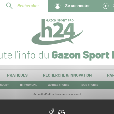
Rechercher
Se connecter
te l’info du
Gazon Sport 
PRATIQUES
RECHERCHE & INNOVATION
PAR
RUGBY
HIPPODROME
AUTRES SPORTS
TOUS SPORTS
Vous
Accueil
>
Redirection vers e-spacevert
êtes
ici :
Redirection vers e-spacevert