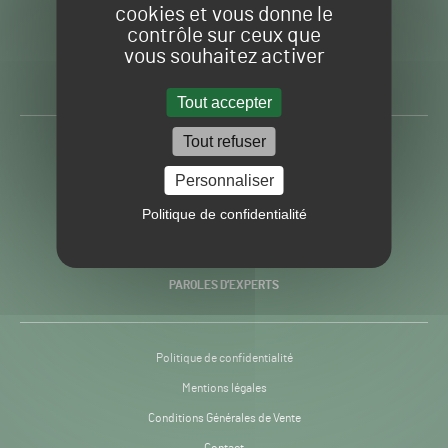
cookies et vous donne le
contrôle sur ceux que
Gazon
Toute l’info autour du
vous souhaitez activer
Sport
Gazon Sport Pro
Pro
H24
Tout accepter
-
Tout refuser
ACTUALITÉS
Personnaliser
PRATIQUES
Politique de confidentialité
RECHERCHE & INNOVATION
PAROLES D’EXPERTS
Politique de confidentialité
Mentions légales
Conditions Générales de Vente