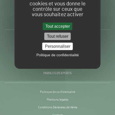
cookies et vous donne le
contrôle sur ceux que
Gazon
Toute l’info autour du
vous souhaitez activer
Sport
Gazon Sport Pro
Pro
H24
Tout accepter
-
Tout refuser
ACTUALITÉS
Personnaliser
PRATIQUES
Politique de confidentialité
RECHERCHE & INNOVATION
PAROLES D’EXPERTS
Politique de confidentialité
Mentions légales
Conditions Générales de Vente