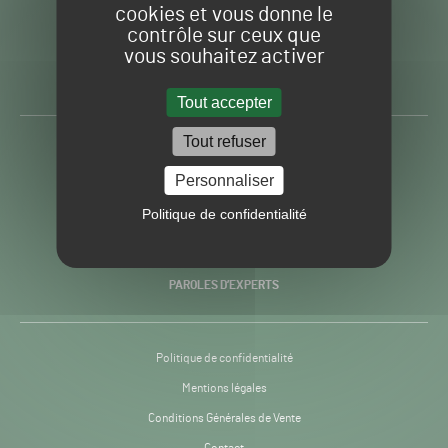
cookies et vous donne le
contrôle sur ceux que
Gazon
Toute l’info autour du
vous souhaitez activer
Sport
Gazon Sport Pro
Pro
H24
Tout accepter
-
Tout refuser
ACTUALITÉS
Personnaliser
PRATIQUES
Politique de confidentialité
RECHERCHE & INNOVATION
PAROLES D’EXPERTS
Politique de confidentialité
Mentions légales
Conditions Générales de Vente