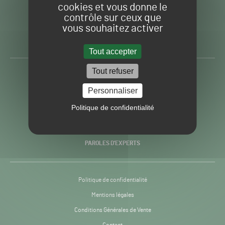
cookies et vous donne le
contrôle sur ceux que
Gazon
Toute l’info autour du
vous souhaitez activer
Sport
Gazon Sport Pro
Pro
H24
Tout accepter
-
Tout refuser
ACTUALITÉS
Personnaliser
PRATIQUES
Politique de confidentialité
RECHERCHE & INNOVATION
PAROLES D’EXPERTS
Politique de confidentialité
Mentions légales
Conditions Générales de Vente