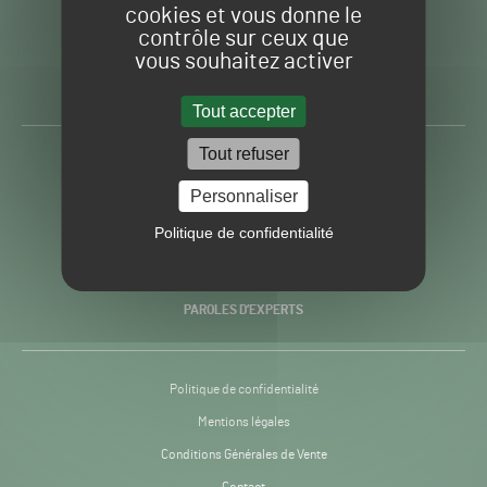
cookies et vous donne le
contrôle sur ceux que
Gazon
Toute l’info autour du
vous souhaitez activer
Sport
Gazon Sport Pro
Pro
H24
Tout accepter
-
Tout refuser
ACTUALITÉS
Personnaliser
PRATIQUES
Politique de confidentialité
RECHERCHE & INNOVATION
PAROLES D’EXPERTS
Politique de confidentialité
Mentions légales
Conditions Générales de Vente